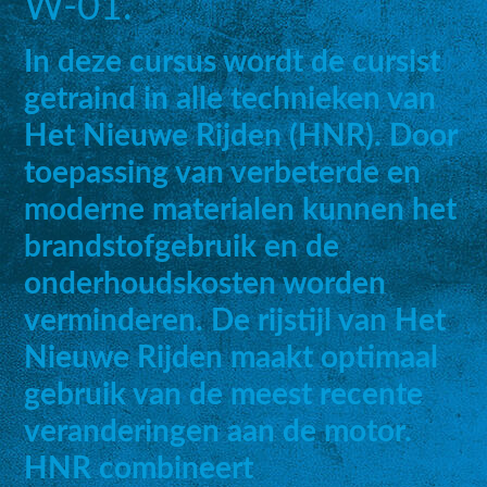
W-01.
In deze cursus wordt de cursist
getraind in alle technieken van
Het Nieuwe Rijden (HNR). Door
toepassing van verbeterde en
moderne materialen kunnen het
brandstofgebruik en de
onderhoudskosten worden
verminderen. De rijstijl van Het
Nieuwe Rijden maakt optimaal
gebruik van de meest recente
veranderingen aan de motor.
HNR combineert