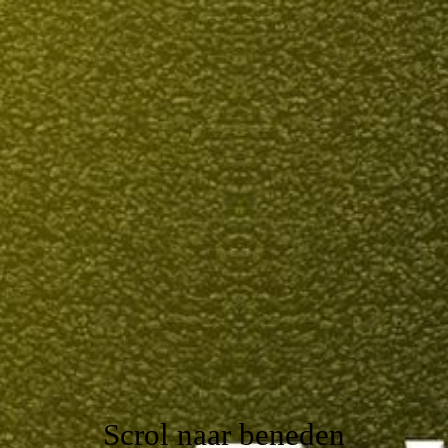
Home
Voorrangsvoertuigen
Cursussen Code 95
Digitale tachograaf U-23
Contact
Scrol naar beneden