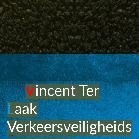
V
incent Ter
L
aak
Verkeersveiligheids